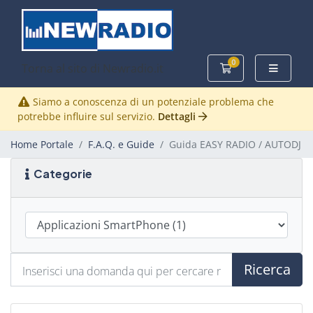
0
Torna al sito di Newradio.it
Carrello
Siamo a conoscenza di un potenziale problema che
potrebbe influire sul servizio.
Dettagli
Home Portale
F.A.Q. e Guide
Guida EASY RADIO / AUTODJ
Categorie
Ricerca