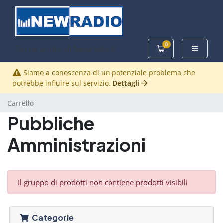
0
Torna al sito di Newradio.it
Carrello
Siamo a conoscenza di un potenziale problema che
potrebbe influire sul servizio.
Dettagli
Carrello
Pubbliche
Amministrazioni
Il gruppo di prodotti non contiene prodotti visibili
Categorie