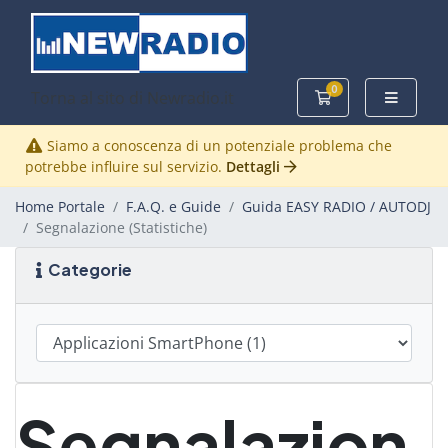
0
Torna al sito di Newradio.it
Carrello
Siamo a conoscenza di un potenziale problema che
potrebbe influire sul servizio.
Dettagli
Home Portale
F.A.Q. e Guide
Guida EASY RADIO / AUTODJ
Segnalazione (Statistiche)
Categorie
Segnalazion