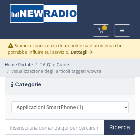
0
Torna al sito di Newradio.it
Carrello
Siamo a conoscenza di un potenziale problema che
potrebbe influire sul servizio.
Dettagli
Home Portale
F.A.Q. e Guide
Visualizzazione degli articoli taggati wowza
Categorie
Ricerca