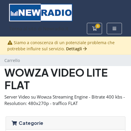
0
Torna al sito di Newradio.it
Carrello
Siamo a conoscenza di un potenziale problema che
potrebbe influire sul servizio.
Dettagli
Carrello
WOWZA VIDEO LITE
FLAT
Server Video su Wowza Streaming Engine - Bitrate 400 kbs -
Resolution: 480x270p - traffico FLAT
Categorie