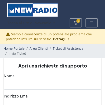
0
Torna al sito di Newradio.it
Carrello
Siamo a conoscenza di un potenziale problema che
potrebbe influire sul servizio.
Dettagli
Home Portale
Area Clienti
Ticket di Assistenza
Invia Ticket
Apri una richiesta di supporto
Nome
Indirizzo Email